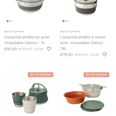
Sea to Summit
Sea to Summit
Casserole pliable en acier
Casserole pliable à verser
inoxydable Detour - 3L
acier inoxydable Detour -
1.8L
Prix soldé
Prix habituel
€95,90
€119,90
Solde
Prix soldé
Prix habituel
€79,90
€99,90
Solde
20% de réduction
20% de réduction