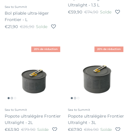
Ultralight - 1.3 L
Sea to Summit
Prix soldé
Prix habituel
€59,90
€74,90
Solde
Bol pliable ultra-léger
Frontier - L
Prix soldé
Prix habituel
€21,90
€26,90
Solde
20% de réduction
20% de réduction
Sea to Summit
Sea to Summit
Popote ultralégère Frontier
Popote ultralégère Frontier
Ultralight - 2L
Ultralight - 3L
Prix soldé
Prix habituel
Prix soldé
Prix habituel
€63,90
€79,90
Solde
€67,90
€84,90
Solde