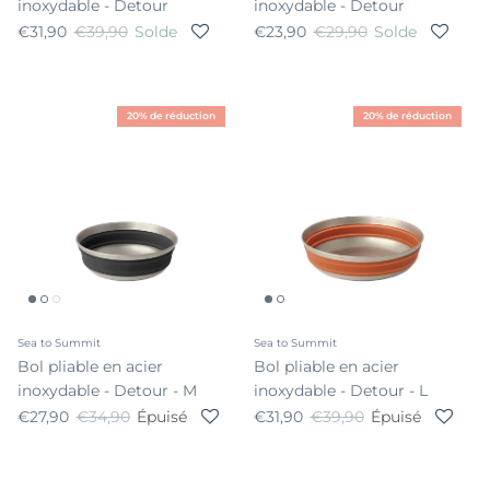
inoxydable - Detour
inoxydable - Detour
Prix soldé
Prix habituel
Prix soldé
Prix habituel
€31,90
€39,90
Solde
€23,90
€29,90
Solde
20% de réduction
20% de réduction
Sea to Summit
Sea to Summit
Bol pliable en acier
Bol pliable en acier
inoxydable - Detour - M
inoxydable - Detour - L
Prix soldé
Prix habituel
Prix soldé
Prix habituel
€27,90
€34,90
Épuisé
€31,90
€39,90
Épuisé