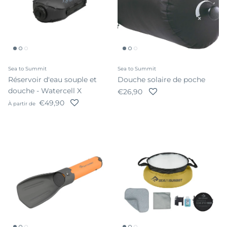
Sea to Summit
Sea to Summit
Réservoir d'eau souple et
Douche solaire de poche
douche - Watercell X
Prix habituel
€26,90
Prix habituel
€49,90
À partir de