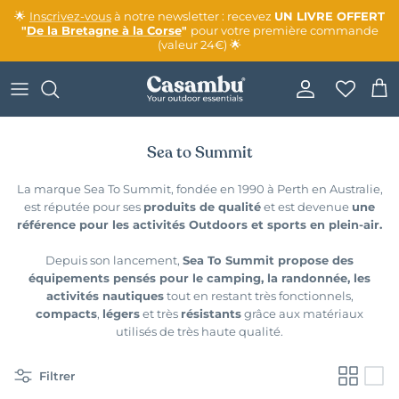
Aller au contenu
🌟
Inscrivez-vous
à notre newsletter : recevez
UN LIVRE OFFERT
"
De la Bretagne à la Corse
"
pour votre première commande
(valeur 24€) 🌟
Compte
Pani
Sea to Summit
La marque Sea To Summit, fondée en 1990 à Perth en Australie,
est réputée pour ses
produits de qualité
et est devenue
une
référence pour les activités Outdoors et sports en plein-air.
Depuis son lancement,
Sea To Summit propose des
équipements pensés pour le camping, la randonnée, les
activités nautiques
tout en restant très fonctionnels,
compacts
,
légers
et très
résistants
grâce aux matériaux
utilisés de très haute qualité.
Filtrer