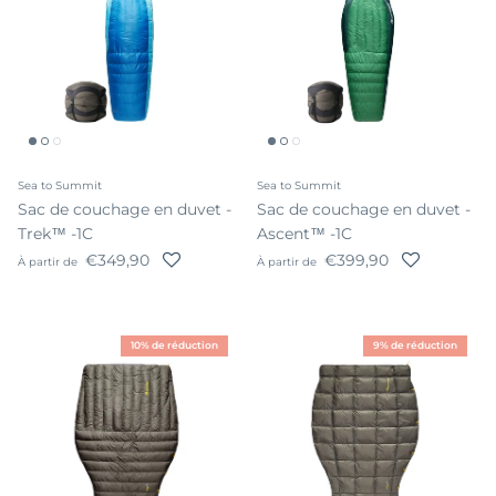
Sea to Summit
Sea to Summit
Sac de couchage en duvet -
Sac de couchage en duvet -
Trek™ -1C
Ascent™ -1C
Prix habituel
Prix habituel
€349,90
€399,90
À partir de
À partir de
10% de réduction
9% de réduction