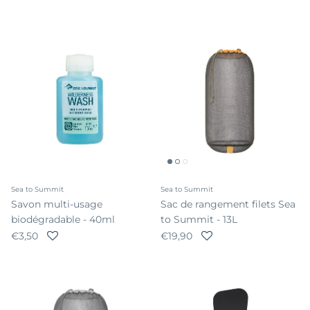
Sea to Summit
Sea to Summit
Savon multi-usage
Sac de rangement filets Sea
biodégradable - 40ml
to Summit - 13L
Prix habituel
Prix habituel
€3,50
€19,90