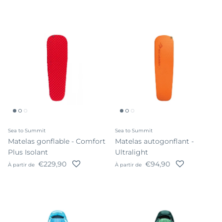
Sea to Summit
Sea to Summit
Matelas gonflable - Comfort
Matelas autogonflant -
Plus Isolant
Ultralight
Prix habituel
Prix habituel
€229,90
€94,90
À partir de
À partir de