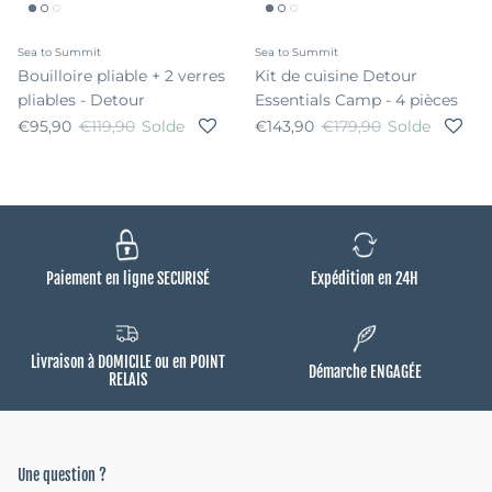
Sea to Summit
Sea to Summit
Bouilloire pliable + 2 verres
Kit de cuisine Detour
pliables - Detour
Essentials Camp - 4 pièces
Prix soldé
Prix habituel
Prix soldé
Prix habituel
€95,90
€119,90
Solde
€143,90
€179,90
Solde
Paiement en ligne SECURISÉ
Expédition en 24H
Livraison à DOMICILE ou en POINT
Démarche ENGAGÉE
RELAIS
Une question ?