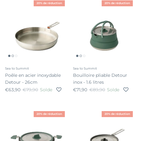
20% de réduction
20% de réduction
Sea to Summit
Sea to Summit
Poêle en acier inoxydable
Bouilloire pliable Detour
Detour - 26cm
inox - 1.6 litres
Prix soldé
Prix habituel
Prix soldé
Prix habituel
€63,90
€79,90
Solde
€71,90
€89,90
Solde
20% de réduction
20% de réduction