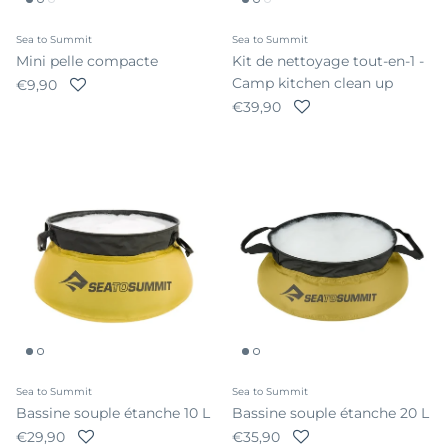
Sea to Summit
Sea to Summit
Mini pelle compacte
Kit de nettoyage tout-en-1 -
Camp kitchen clean up
Prix habituel
€9,90
Prix habituel
€39,90
Sea to Summit
Sea to Summit
Bassine souple étanche 10 L
Bassine souple étanche 20 L
Prix habituel
Prix habituel
€29,90
€35,90