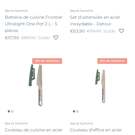
Sea to Summit
Sea to Summit
Batterie de cuisine Frontier
Set d'ustensiles en acier
Ultralight One Pot 2 L - 5
inoxydable - Detour
pièces
Prix soldé
Prix habituel
€63,90
€79,90
Solde
Prix soldé
Prix habituel
€57,90
€89,95
Solde
20% de réduction
20% de réduction
Sea to Summit
Sea to Summit
Couteau de cuisine en acier
Couteau d'office en acier