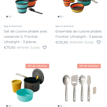
Sea to Summit
Sea to Summit
Set de cuisine pliable avec
Ensemble de cuisine pliable
casserole 1L Frontier
Frontier Ultralight - 5 pièces
Ultralight - 3 pièces
Prix soldé
Prix habituel
€135,90
€169,90
Solde
Prix soldé
Prix habituel
€75,90
€94,90
Solde
36% de réduction
20% de réduction