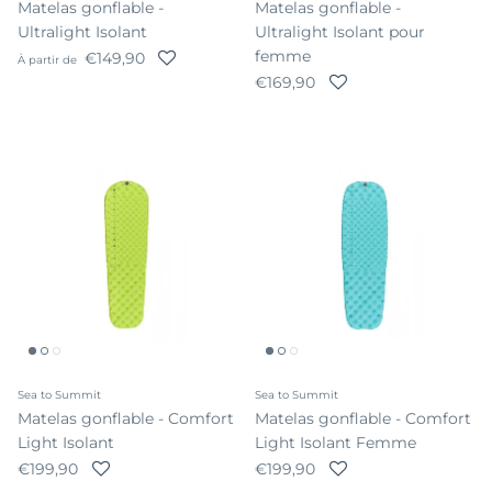
Matelas gonflable -
Matelas gonflable -
Ultralight Isolant
Ultralight Isolant pour
femme
Prix habituel
€149,90
À partir de
Prix habituel
€169,90
Sea to Summit
Sea to Summit
Matelas gonflable - Comfort
Matelas gonflable - Comfort
Light Isolant
Light Isolant Femme
Prix habituel
Prix habituel
€199,90
€199,90