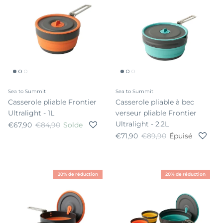
Sea to Summit
Sea to Summit
Casserole pliable Frontier
Casserole pliable à bec
Ultralight - 1L
verseur pliable Frontier
Ultralight - 2.2L
Prix soldé
Prix habituel
€67,90
€84,90
Solde
Prix soldé
Prix habituel
€71,90
€89,90
Épuisé
20% de réduction
20% de réduction