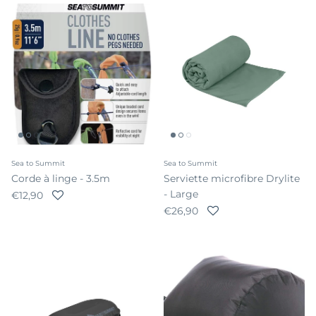
Sea to Summit
Sea to Summit
Corde à linge - 3.5m
Serviette microfibre Drylite
- Large
Prix habituel
€12,90
Prix habituel
€26,90